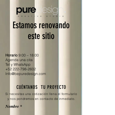
Estamos renovando
este sitio
Horario
9:00 – 18:00
Agenda una cita
Tel y WhatsApp
+‌
52 222-798-2602
Info@bepuredesign.com
CUÉNTANOS TU PROYECTO
Si necesitas una cotización llena el formulario
y nos pondremos en contacto de inmediato.
Nombre