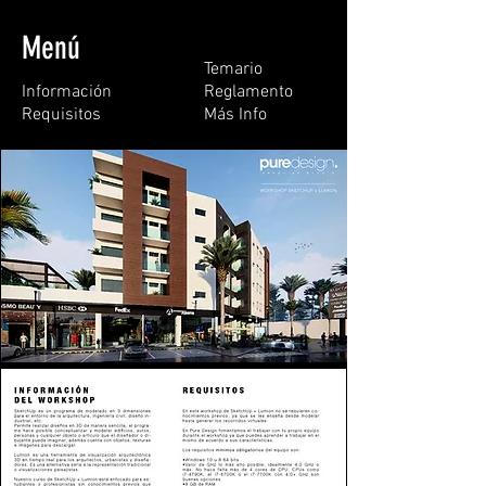
Menú
Temario
Información​
Reglamento
Requisitos
Más Info